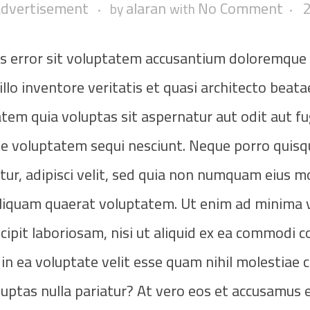
advertisement
alaran
No Comment
by
with
tus error sit voluptatem accusantium doloremque
lo inventore veritatis et quasi architecto beatae
em quia voluptas sit aspernatur aut odit aut fug
e voluptatem sequi nesciunt. Neque porro quisq
tur, adipisci velit, sed quia non numquam eius 
aliquam quaerat voluptatem. Ut enim ad minima 
cipit laboriosam, nisi ut aliquid ex ea commodi 
in ea voluptate velit esse quam nihil molestiae 
luptas nulla pariatur? At vero eos et accusamus e