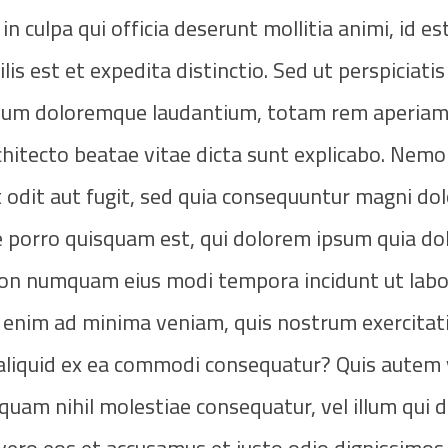
in culpa qui officia deserunt mollitia animi, id e
is est et expedita distinctio. Sed ut perspiciati
ntium doloremque laudantium, totam rem aperiam
architecto beatae vitae dicta sunt explicabo. Nem
 odit aut fugit, sed quia consequuntur magni dol
 porro quisquam est, qui dolorem ipsum quia dol
a non numquam eius modi tempora incidunt ut labo
enim ad minima veniam, quis nostrum exercitat
t aliquid ex ea commodi consequatur? Quis autem 
e quam nihil molestiae consequatur, vel illum qui