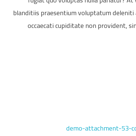
fugiat quo voluptas nulla pariatur? At
blanditiis praesentium voluptatum deleniti 
occaecati cupiditate non provident, simi