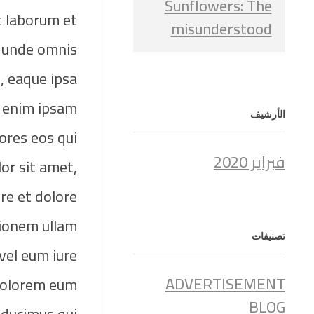
Sunflowers: The
st laborum et
misunderstood
s unde omnis
, eaque ipsa
o enim ipsam
الأرشيف
ores eos qui
فبراير 2020
or sit amet,
re et dolore
ionem ullam
تصنيفات
vel eum iure
ADVERTISEMENT
 dolorem eum
BLOG