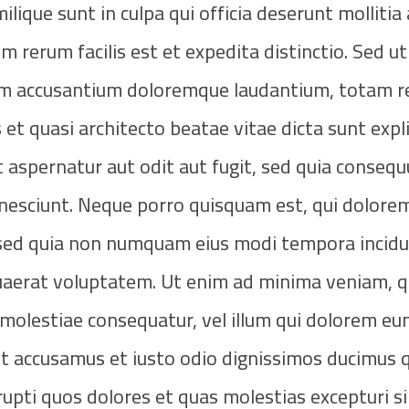
lique sunt in culpa qui officia deserunt mollitia 
rerum facilis est et expedita distinctio. Sed ut 
tem accusantium doloremque laudantium, totam 
s et quasi architecto beatae vitae dicta sunt exp
 aspernatur aut odit aut fugit, sed quia conseq
 nesciunt. Neque porro quisquam est, qui dolore
t, sed quia non numquam eius modi tempora incidu
aerat voluptatem. Ut enim ad minima veniam, q
 molestiae consequatur, vel illum qui dolorem eu
et accusamus et iusto odio dignissimos ducimus qu
upti quos dolores et quas molestias excepturi si