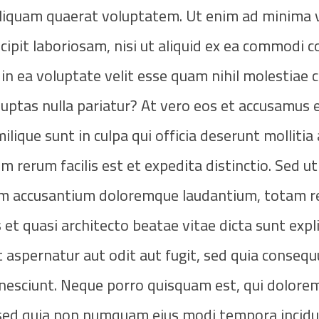
aliquam quaerat voluptatem. Ut enim ad minima 
cipit laboriosam, nisi ut aliquid ex ea commodi 
in ea voluptate velit esse quam nihil molestiae 
luptas nulla pariatur? At vero eos et accusamus e
lique sunt in culpa qui officia deserunt mollitia 
rerum facilis est et expedita distinctio. Sed ut 
tem accusantium doloremque laudantium, totam 
s et quasi architecto beatae vitae dicta sunt exp
 aspernatur aut odit aut fugit, sed quia conseq
 nesciunt. Neque porro quisquam est, qui dolore
t, sed quia non numquam eius modi tempora incidu