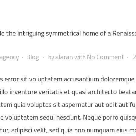
de the intriguing symmetrical home of a Renais
 agency
Blog
alaran
No Comment
by
with
tus error sit voluptatem accusantium doloremque
lo inventore veritatis et quasi architecto beatae
em quia voluptas sit aspernatur aut odit aut fug
e voluptatem sequi nesciunt. Neque porro quisq
tur, adipisci velit, sed quia non numquam eius 