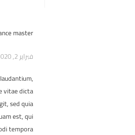
sance master
فبراير 2, 2020
 laudantium,
 vitae dicta
it, sed quia
uam est, qui
modi tempora