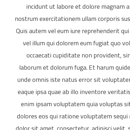
incidunt ut labore et dolore magnam 
nostrum exercitationem ullam corporis sus
Quis autem vel eum iure reprehenderit qui 
vel illum qui dolorem eum fugiat quo vo
occaecati cupiditate non provident, simi
laborum et dolorum fuga. Et harum quidem 
unde omnis iste natus error sit volupta
eaque ipsa quae ab illo inventore veritati
enim ipsam voluptatem quia voluptas sit
dolores eos qui ratione voluptatem sequi
dolor sit amet, consectetur, adipisci veli