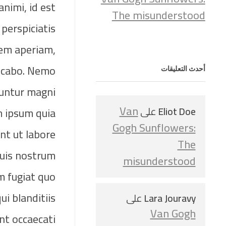
animi, id est
The misunderstood
perspiciatis
rem aperiam,
licabo. Nemo
أحدث التعليقات
uuntur magni
Van
Eliot Doe
على
m ipsum quia
Gogh Sunflowers:
nt ut labore
The
uis nostrum
misunderstood
m fugiat quo
i blanditiis
Lara Jouravy
على
Van Gogh
nt occaecati