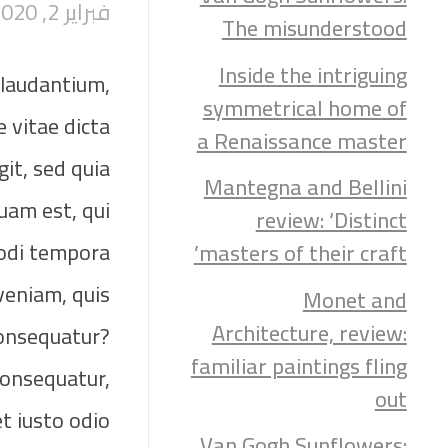
فبراير 2, 2020
The misunderstood
Inside the intriguing
 laudantium,
symmetrical home of
 vitae dicta
a Renaissance master
it, sed quia
Mantegna and Bellini
uam est, qui
review: ‘Distinct
modi tempora
masters of their craft’
veniam, quis
Monet and
Architecture, review:
consequatur?
familiar paintings fling
consequatur,
out
t iusto odio
Van Gogh Sunflowers: