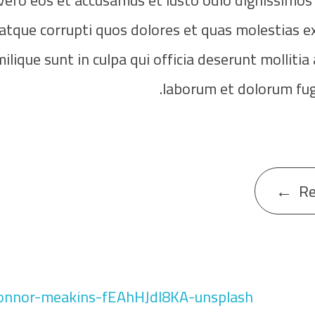
 vero eos et accusamus et iusto odio dignissimos
atque corrupti quos dolores et quas molestias ex
lique sunt in culpa qui officia deserunt mollitia 
laborum et dolorum fug
R