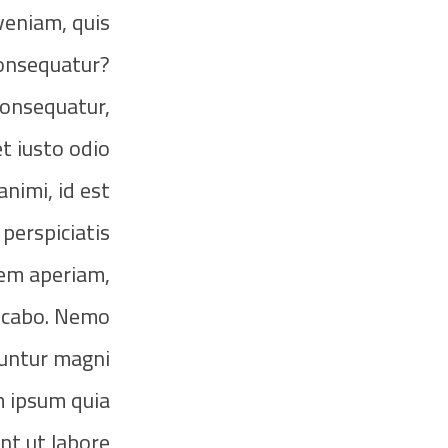
veniam, quis
consequatur?
consequatur,
t iusto odio
animi, id est
perspiciatis
rem aperiam,
licabo. Nemo
uuntur magni
m ipsum quia
nt ut labore