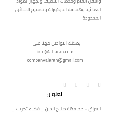
والنقل العام وخدمات التنظيف وتجهيز المواد
الغذائية وهندسة الديكورات وتصميم الحدائق
المحدودة
يمكنك التواصل مهنا على :
info@al-aran.com
companyalaran@gmail.com
العنوان
العراق – محافظة صلاح الدين _ قضاء تكريت _