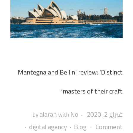
Mantegna and Bellini review: ‘Distinct
masters of their craft’
فبراير 2, 2020
No
alaran
by
with
digital agency
Blog
Comment