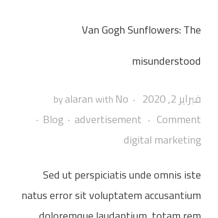
Van Gogh Sunflowers: The
misunderstood
فبراير 2, 2020
No
alaran
by
with
Blog
advertisement
Comment
digital marketing
Sed ut perspiciatis unde omnis iste
natus error sit voluptatem accusantium
doloremque laudantium, totam rem