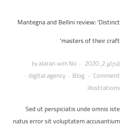
Mantegna and Bellini review: ‘Distinct
masters of their craft’
فبراير 2, 2020
No
alaran
by
with
digital agency
Blog
Comment
illustrations
Sed ut perspiciatis unde omnis iste
natus error sit voluptatem accusantium