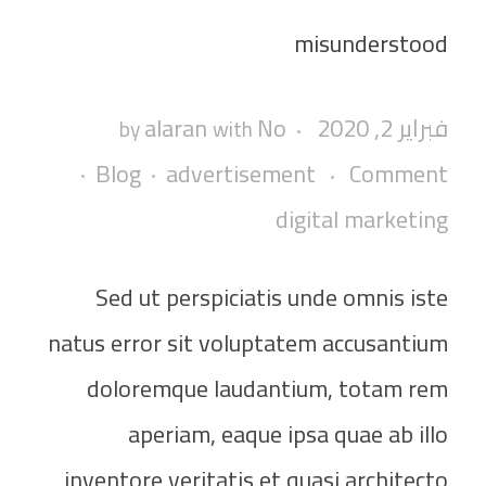
misunderstood
فبراير 2, 2020
No
alaran
by
with
Blog
advertisement
Comment
digital marketing
Sed ut perspiciatis unde omnis iste
natus error sit voluptatem accusantium
doloremque laudantium, totam rem
aperiam, eaque ipsa quae ab illo
inventore veritatis et quasi architecto